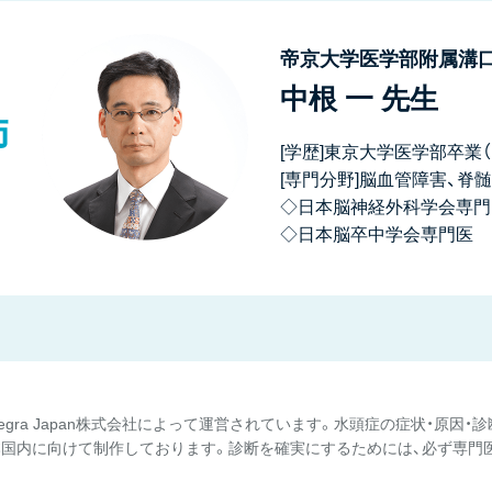
帝京大学医学部附属溝口
中根 一 先生
師
[学歴]東京大学医学部卒業（1
[専門分野]脳血管障害、脊
◇日本脳神経外科学会専門
◇日本脳卒中学会専門医
tegra Japan株式会社によって運営されています。水頭症の症状・原因
国内に向けて制作しております。診断を確実にするためには、必ず専門