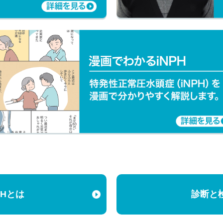
PHとは
診断と