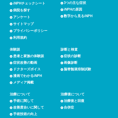
3つの主な症状
iNPHチェックシート
iNPHの原因
病院を探す
数字から見るiNPH
アンケート
サイトマップ
プライバシーポリシー
利用規約
体験談
診断と検査
患者と家族の体験談
症状の診断
症状改善の動画
画像診断
ドクターズボイス
脳脊髄液排除試験
漫画でわかるiNPH
メディア掲載
治療について
治療後について
手術に関して
治療後と回復
改善度合いに関して
合併症
手術技術の向上