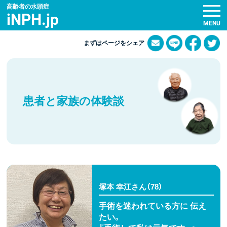
高齢者の水頭症
iNPH.jp
まずはページをシェア
患者と家族の体験談
塚本 幸江さん（78）
手術を迷われている方に 伝え
たい。