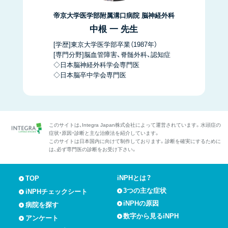
帝京大学医学部附属溝口病院 脳神経外科
中根 一 先生
[学歴]東京大学医学部卒業（1987年）
[専門分野]脳血管障害、脊髄外科、認知症
◇日本脳神経外科学会専門医
◇日本脳卒中学会専門医
このサイトは、Integra Japan株式会社によって運営されています。水頭症の
症状・原因・診断と主な治療法を紹介しています。
このサイトは日本国内に向けて制作しております。診断を確実にするために
は、必ず専門医の診断をお受け下さい。
iNPHとは？
TOP
3つの主な症状
iNPHチェックシート
iNPHの原因
病院を探す
数字から見るiNPH
アンケート