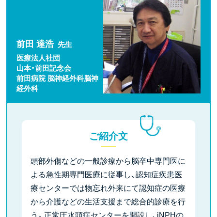
前田 達浩
先生
医療法人社団
山本・前田記念会
前田病院 脳神経外科脳神
経外科
ご紹介文
頭部外傷などの一般診療から脳卒中専門医に
よる急性期専門医療に従事し、認知症疾患医
療センターでは物忘れ外来にて認知症の医療
から介護などの生活支援まで総合的診療を行
う。正常圧水頭症センターを開設し、iNPHの